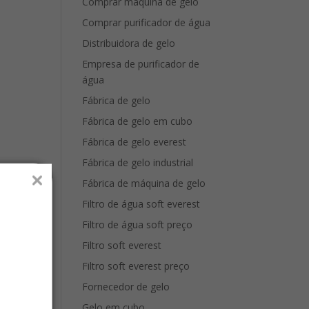
Comprar máquina de gelo
Comprar purificador de água
Distribuidora de gelo
Empresa de purificador de
água
Fábrica de gelo
Fábrica de gelo em cubo
Fábrica de gelo everest
Fábrica de gelo industrial
Fábrica de máquina de gelo
Filtro de água soft everest
Filtro de água soft preço
Filtro soft everest
Filtro soft everest preço
Fornecedor de gelo
Gelo em cubo