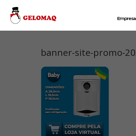
Empresa
banner-site-promo-2