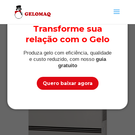
Transforme sua
relação com o Gelo
Locação de máquina de
gelo para clínica
Produza gelo com eficiência, qualidade
e custo reduzido, com nosso
guia
fisioterapêutica
gratuito
por
Máquina de Gelo
|
mar 8, 2019
|
Informações
Quero baixar agora