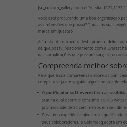
[su_custom_gallery source=”media: 1174,1175,117
Você está procurando uma boa organização pa
às pretensões que possui? Todas as suas exigê
marca em questão.
Além do oferecimento deste produto delimitado
de que possui relacionamento com a Everest há 
das complicações que possam surgir junto aos 
Compreenda melhor sobre 
Para que a sua compreensão sobre os purificad
completa veja em seguida alguns pontos de rel
O
purificador soft everest
tem a possibilid
Star na qual ocorre o consumo de 100 watts 
profundidade de 30 centímetros em seu dime
Para uma experiência ainda mais qualificada
seus colaboradores, a Gelomaqq adota um co