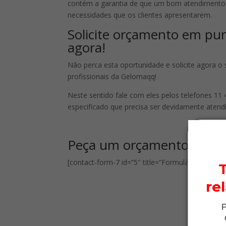
contém a garantia de que um bom atendimento 
necessidades que os clientes apresentarem.
Solicite orçamento em pur
agora!
Não perca esta oportunidade e solicite agora 
profissionais da Gelomaqq!
Neste sentido fale com eles pelos telefones 
especificado que precisa ser devidamente atend
Peça um orçamento
[contact-form-7 id=”5″ title=”Formulário de cont
re
P