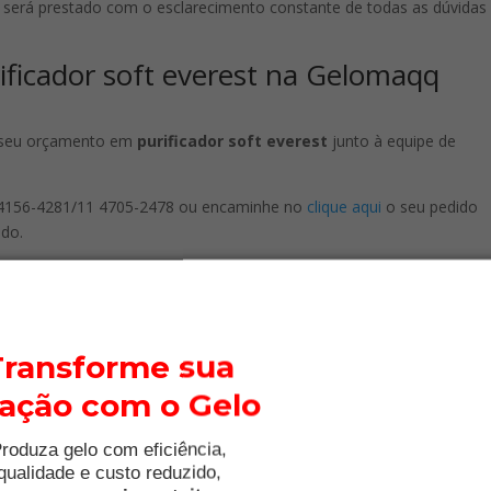
será prestado com o esclarecimento constante de todas as dúvidas
ificador soft everest na Gelomaqq
o seu orçamento em
purificador soft everest
junto à equipe de
11 4156-4281/11 4705-2478 ou encaminhe no
clique aqui
o seu pedido
ido.
ato 1″]
Transforme sua
lação com o Gelo
roduza gelo com eficiência,
qualidade e custo reduzido,