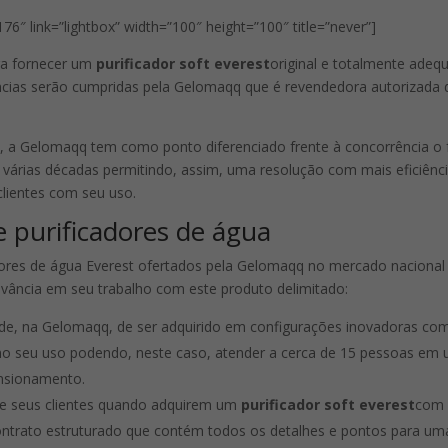
6″ link=”lightbox” width=”100″ height=”100″ title=”never”]
ra fornecer um
purificador soft everest
original e totalmente adeq
ncias serão cumpridas pela Gelomaqq que é revendedora autorizada 
, a Gelomaqq tem como ponto diferenciado frente à concorrência o 
várias décadas permitindo, assim, uma resolução com mais eficiênc
clientes com seu uso.
purificadores de água
ores de água Everest ofertados pela Gelomaqq no mercado nacional
evância em seu trabalho com este produto delimitado:
ade, na Gelomaqq, de ser adquirido em configurações inovadoras co
no seu uso podendo, neste caso, atender a cerca de 15 pessoas em
nsionamento.
 de seus clientes quando adquirem um
purificador soft everest
com
ntrato estruturado que contém todos os detalhes e pontos para um