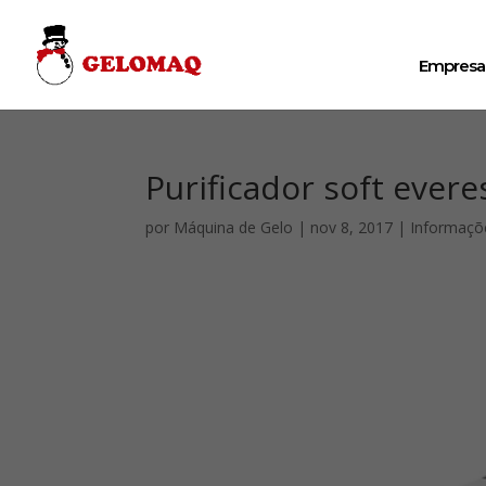
Empresa
Purificador soft evere
por
Máquina de Gelo
|
nov 8, 2017
|
Informaçõ