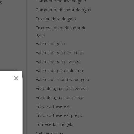
Comprar máquina de gelo
 e
Comprar purificador de água
Distribuidora de gelo
Empresa de purificador de
água
Fábrica de gelo
Fábrica de gelo em cubo
Fábrica de gelo everest
Fábrica de gelo industrial
Fábrica de máquina de gelo
Filtro de água soft everest
Filtro de água soft preço
Filtro soft everest
Filtro soft everest preço
Fornecedor de gelo
Gelo em cubo