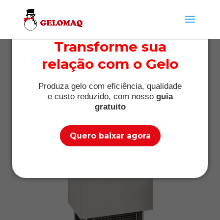
Transforme sua
relação com o Gelo
Máquina de gelo everest
preço
Produza gelo com eficiência, qualidade
e custo reduzido, com nosso
guia
por
Máquina de Gelo
|
gratuito
nov 8, 2017
|
Informações
Quero baixar agora