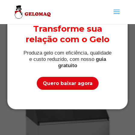
Transforme sua
relação com o Gelo
Aluguel de máquina de
gelo Vinhedo
Produza gelo com eficiência, qualidade
e custo reduzido, com nosso
guia
por
Máquina de Gelo
|
gratuito
mar 12, 2019
|
Informações
Quero baixar agora