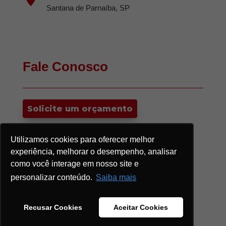
Santana de Parnaíba, SP
Fale Conosco
Solicite um orçamento
Utilizamos cookies para oferecer melhor
experiência, melhorar o desempenho, analisar
como você interage em nosso site e
personalizar conteúdo.
Saiba mais
Desenvolvido por
Efejota Marketing e
Comunicação
| Conheça nossa
Política de
Privacidade
Recusar Cookies
Aceitar Cookies