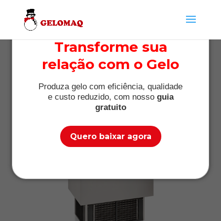
Transforme sua
relação com o Gelo
Gelo em cubo-1
Produza gelo com eficiência, qualidade
por
Máquina de Gelo
|
nov 6, 2017
|
0 Comentários
e custo reduzido, com nosso
guia
gratuito
Quero baixar agora