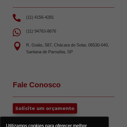

(11) 4156-4281

(11) 94763-8676

R. Goiás, 587, Chácara do Solar, 06530-040,
Santana de Parnaíba, SP
Fale Conosco
Solicite um orçamento
Utilizamos cookies para oferecer melhor