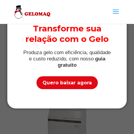
Transforme sua
relação com o Gelo
Máquina de gelo para
bar-2
Produza gelo com eficiência, qualidade
e custo reduzido, com nosso
guia
por
Máquina de Gelo
|
gratuito
nov 8, 2017
|
0 Comentários
Quero baixar agora